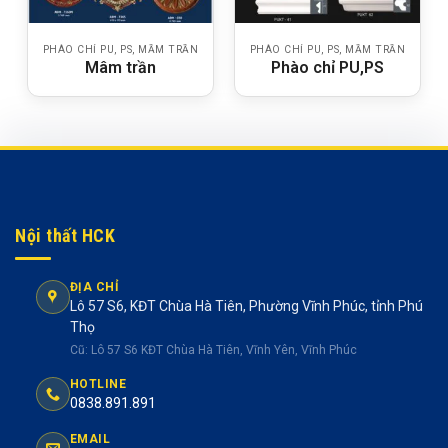
PHÀO CHỈ PU, PS, MẦM TRẦN
PHÀO CHỈ PU, PS, MẦM TRẦN
Mâm trần
Phào chỉ PU,PS
Nội thất HCK
ĐỊA CHỈ
Lô 57 S6, KĐT Chùa Hà Tiên, Phường Vĩnh Phúc, tỉnh Phú
Thọ
Cũ: Lô 57 S6 KĐT Chùa Hà Tiên, Vĩnh Yên, Vĩnh Phúc
HOTLINE
0838.891.891
EMAIL