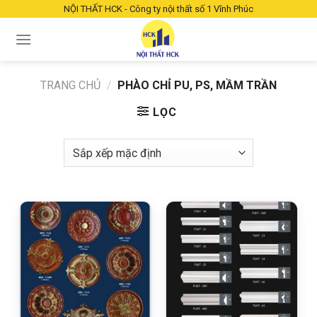
Chuyển
NỘI THẤT HCK - Công ty nội thất số 1 Vĩnh Phúc
đến
nội
dung
TRANG CHỦ
/
PHÀO CHỈ PU, PS, MẦM TRẦN
LỌC