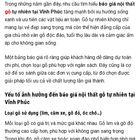
Trong những năm gần đây, nhu cầu tìm hiểu
báo giá nội thất
gỗ
tự nhiên tại Vĩnh Phúc
tăng mạnh bởi xu hướng sống
xanh và ưu tiên các vật liệu an toàn. Gỗ tự nhiên không chỉ
mang lại vẻ đẹp sang trọng, mà còn thể hiện đẳng cấp của
gia chủ nhờ vân gỗ độc đáo, tuổi thọ lâu dài và cảm giác ấm
áp cho không gian sống.
Một bảng báo giá rõ ràng giúp khách hàng dễ dàng dự toán
chi phí, chọn loại gỗ phù hợp với ngân sách. Đây cũng là cơ
sở để so sánh giữa các đơn vị cung cấp, từ đó chọn được
giải pháp tối ưu cả về chất lượng lẫn giá thành.
Yếu tố ảnh hưởng đến báo giá nội thất gỗ tự nhiên tại
Vĩnh Phúc
Loại gỗ sử dụng (lim, căm xe, gõ đỏ, óc chó…)
Mỗi loại gỗ có giá trị và mức giá khác nhau. Gỗ lim và gõ đỏ
thường cao cấp hơn, phù hợp với không gian sang trọng.
Trong khi đó, gỗ căm xe hoặc xoan đào phổ biến hơn nhờ giá