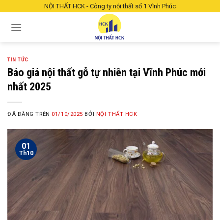
Chuyển
NỘI THẤT HCK - Công ty nội thất số 1 Vĩnh Phúc
đến
nội
dung
TIN TỨC
Báo giá nội thất gỗ tự nhiên tại Vĩnh Phúc mới
nhất 2025
ĐÃ ĐĂNG TRÊN
01/10/2025
BỞI
NỘI THẤT HCK
01
Th10