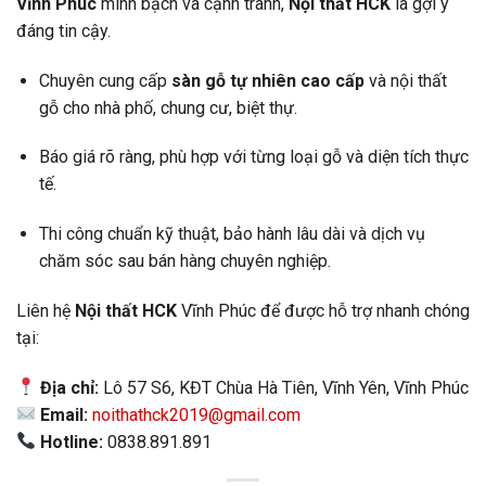
Vĩnh Phúc
minh bạch và cạnh tranh,
Nội thất HCK
là gợi ý
đáng tin cậy.
Chuyên cung cấp
sàn gỗ tự nhiên cao cấp
và nội thất
gỗ cho nhà phố, chung cư, biệt thự.
Báo giá rõ ràng, phù hợp với từng loại gỗ và diện tích thực
tế.
Thi công chuẩn kỹ thuật, bảo hành lâu dài và dịch vụ
chăm sóc sau bán hàng chuyên nghiệp.
Liên hệ
Nội thất HCK
Vĩnh Phúc để được hỗ trợ nhanh chóng
tại:
Địa chỉ:
Lô 57 S6, KĐT Chùa Hà Tiên, Vĩnh Yên, Vĩnh Phúc
Email:
noithathck2019@gmail.com
Hotline:
0838.891.891