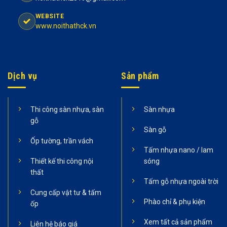
WEBSITE
www.noithathck.vn
Dịch vụ
Sản phẩm
Thi công sàn nhựa, sàn
Sàn nhựa
gỗ
Sàn gỗ
Ốp tường, trần vách
Tấm nhựa nano / lam
Thiết kế thi công nội
sóng
thất
Tấm gỗ nhựa ngoài trời
Cung cấp vật tư & tấm
Phào chỉ & phụ kiện
ốp
Xem tất cả sản phẩm
Liên hệ báo giá