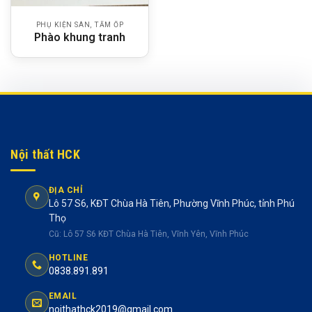
PHỤ KIỆN SÀN, TẤM ỐP
Phào khung tranh
Nội thất HCK
ĐỊA CHỈ
Lô 57 S6, KĐT Chùa Hà Tiên, Phường Vĩnh Phúc, tỉnh Phú
Thọ
Cũ: Lô 57 S6 KĐT Chùa Hà Tiên, Vĩnh Yên, Vĩnh Phúc
HOTLINE
0838.891.891
EMAIL
noithathck2019@gmail.com