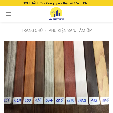
Chuyển
NỘI THẤT HCK - Công ty nội thất số 1 Vĩnh Phúc
đến
nội
dung
TRANG CHỦ
/
PHỤ KIỆN SÀN, TẤM ỐP