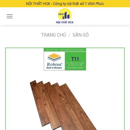
Chuyển
NỘI THẤT HCK - Công ty nội thất số 1 Vĩnh Phúc
đến
nội
dung
TRANG CHỦ
/
SÀN GỖ