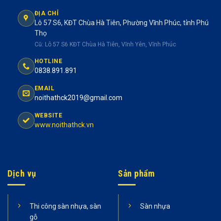
ĐỊA CHỈ
Lô 57 S6, KĐT Chùa Hà Tiên, Phường Vĩnh Phúc, tỉnh Phú
Thọ
Cũ: Lô 57 S6 KĐT Chùa Hà Tiên, Vĩnh Yên, Vĩnh Phúc
HOTLINE
0838.891.891
EMAIL
noithathck2019@gmail.com
WEBSITE
www.noithathck.vn
Dịch vụ
Sản phẩm
Thi công sàn nhựa, sàn
Sàn nhựa
gỗ