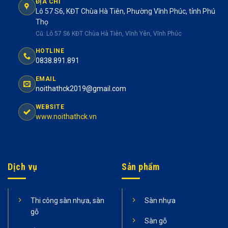
ĐỊA CHỈ
Lô 57 S6, KĐT Chùa Hà Tiên, Phường Vĩnh Phúc, tỉnh Phú
Thọ
Cũ: Lô 57 S6 KĐT Chùa Hà Tiên, Vĩnh Yên, Vĩnh Phúc
HOTLINE
0838.891.891
EMAIL
noithathck2019@gmail.com
WEBSITE
www.noithathck.vn
Dịch vụ
Sản phẩm
Thi công sàn nhựa, sàn
Sàn nhựa
gỗ
Sàn gỗ