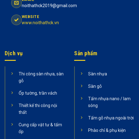
noithathck2019@gmail.com
WEBSITE
www.noithathck.vn
Dịch vụ
Sản phẩm
Thi công sàn nhựa, sàn
Sàn nhựa
gỗ
Sàn gỗ
Ốp tường, trần vách
Tấm nhựa nano / lam
Thiết kế thi công nội
sóng
thất
Tấm gỗ nhựa ngoài trời
Cung cấp vật tư & tấm
Phào chỉ & phụ kiện
ốp