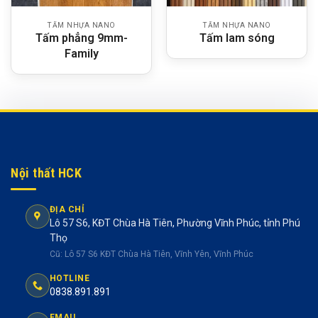
TẤM NHỰA NANO
TẤM NHỰA NANO
Tấm phẳng 9mm-
Tấm lam sóng
Family
Nội thất HCK
ĐỊA CHỈ
Lô 57 S6, KĐT Chùa Hà Tiên, Phường Vĩnh Phúc, tỉnh Phú
Thọ
Cũ: Lô 57 S6 KĐT Chùa Hà Tiên, Vĩnh Yên, Vĩnh Phúc
HOTLINE
0838.891.891
EMAIL