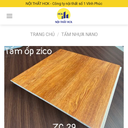
Chuyển
NỘI THẤT HCK - Công ty nội thất số 1 Vĩnh Phúc
đến
nội
dung
TRANG CHỦ
/
TẤM NHỰA NANO