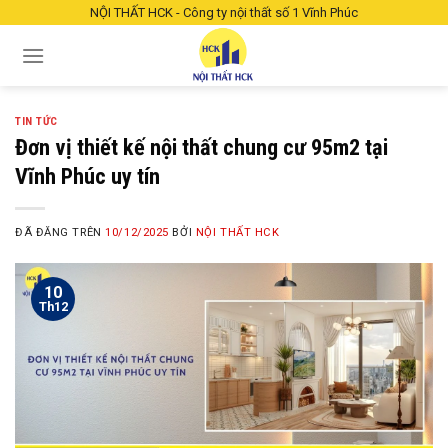
Chuyển
NỘI THẤT HCK - Công ty nội thất số 1 Vĩnh Phúc
đến
nội
dung
TIN TỨC
Đơn vị thiết kế nội thất chung cư 95m2 tại
Vĩnh Phúc uy tín
ĐÃ ĐĂNG TRÊN
10/12/2025
BỞI
NỘI THẤT HCK
10
Th12