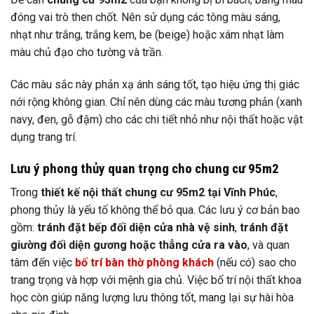
đóng vai trò then chốt. Nên sử dụng các tông màu sáng,
nhạt như trắng, trắng kem, be (beige) hoặc xám nhạt làm
màu chủ đạo cho tường và trần.
Các màu sắc này phản xạ ánh sáng tốt, tạo hiệu ứng thị giác
nới rộng không gian. Chỉ nên dùng các màu tương phản (xanh
navy, đen, gỗ đậm) cho các chi tiết nhỏ như nội thất hoặc vật
dụng trang trí.
Lưu ý phong thủy quan trọng cho chung cư 95m2
Trong
thiết kế nội thất chung cư 95m2 tại Vĩnh Phúc
,
phong thủy là yếu tố không thể bỏ qua. Các lưu ý cơ bản bao
gồm:
tránh đặt bếp đối diện cửa nhà vệ sinh
,
tránh đặt
giường đối diện gương
hoặc thẳng cửa ra vào
, và quan
tâm đến việc
bố trí bàn thờ phòng khách
(nếu có) sao cho
trang trọng và hợp với mệnh gia chủ. Việc bố trí nội thất khoa
học còn giúp năng lượng lưu thông tốt, mang lại sự hài hòa