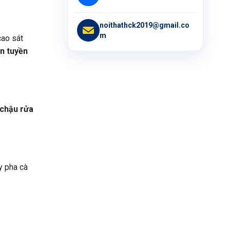
noithathck2019@gmail.co
m
cao sát
n tuyền
chậu rửa
y pha cà