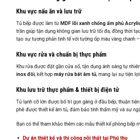
Khu vực nấu ăn và lưu trữ
Tủ bếp được làm từ
MDF lõi xanh chống ẩm phủ Acryl
trần giúp tận dụng không gian lưu trữ tối đa, đồng thời 
tạo sự tương phản tinh tế với tường ốp màu vàng chanh 
Khu vực rửa và chuẩn bị thực phẩm
Khu rửa được đặt gần cửa sổ, tận dụng ánh sáng tự nhiên,
inox đôi
, kết hợp
máy rửa bát âm tủ
, mang lại sự tiện lợ
Khu lưu trữ thực phẩm & thiết bị điện tử
Tủ lạnh cỡ lớn được bố trí gọn gàng ở đầu bếp, thuận tiện
phê được thiết kế âm tủ, đảm bảo tính thẩm mỹ và sự ng
Bạn có thể tham khảo thêm các mẫu thiết kế phòng bếp mà 
Dự án thiết kế và thi công nội thất tại Phú thọ