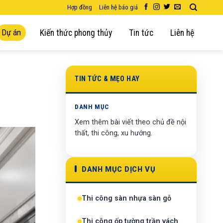
Hợp đồng
Liên hệ báo giá
Dự án
Kiến thức phong thủy
Tin tức
Liên hệ
TIN TỨC & MẸO HAY
DANH MỤC
Xem thêm bài viết theo chủ đề nội
thất, thi công, xu hướng.
DANH MỤC DỊCH VỤ
Thi công sàn nhựa sàn gỗ
Thi công ốp tường trần vách