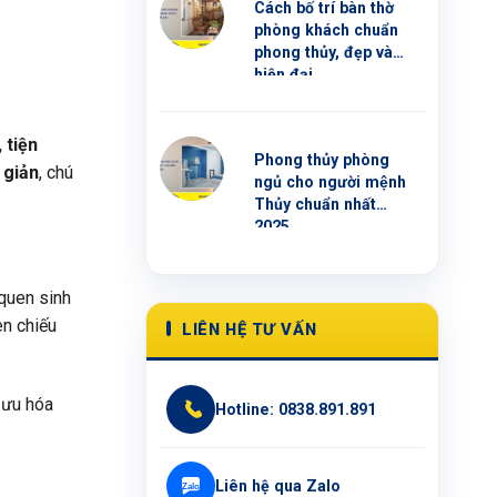
Cách bố trí bàn thờ
phòng khách chuẩn
phong thủy, đẹp và
hiện đại
 tiện
Phong thủy phòng
i giản
, chú
ngủ cho người mệnh
Thủy chuẩn nhất
2025
 quen sinh
èn chiếu
LIÊN HỆ TƯ VẤN
 ưu hóa
Hotline: 0838.891.891
Liên hệ qua Zalo