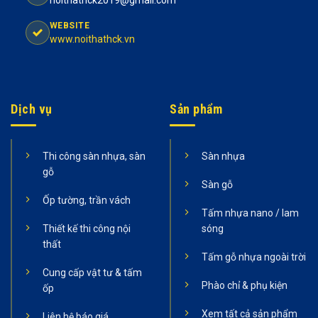
WEBSITE
www.noithathck.vn
Dịch vụ
Sản phẩm
Thi công sàn nhựa, sàn
Sàn nhựa
gỗ
Sàn gỗ
Ốp tường, trần vách
Tấm nhựa nano / lam
Thiết kế thi công nội
sóng
thất
Tấm gỗ nhựa ngoài trời
Cung cấp vật tư & tấm
Phào chỉ & phụ kiện
ốp
Xem tất cả sản phẩm
Liên hệ báo giá