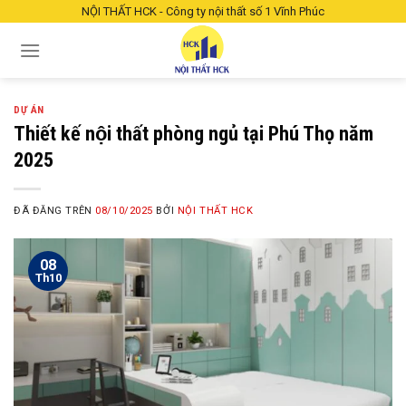
Chuyển
NỘI THẤT HCK - Công ty nội thất số 1 Vĩnh Phúc
đến
nội
dung
DỰ ÁN
Thiết kế nội thất phòng ngủ tại Phú Thọ năm
2025
ĐÃ ĐĂNG TRÊN
08/10/2025
BỞI
NỘI THẤT HCK
08
Th10