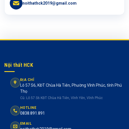
noithathck2019@gmail.com
Nội thất HCK
ĐỊA CHỈ
Lô 57 S6, KĐT Chùa Hà Tiên, Phường Vĩnh Phúc, tỉnh Phú
Thọ
Cũ: Lô 57 S6 KĐT Chùa Hà Tiên, Vĩnh Yên, Vĩnh Phúc
HOTLINE
0838.891.891
EMAIL
noithathck2019@gmail.com